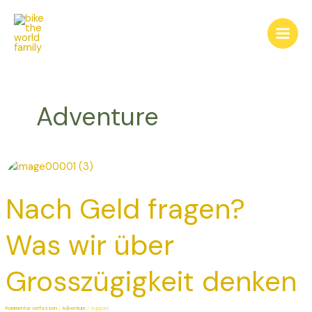
Zum
Main
Inhalt
Men
springen
Adventure
Nach
Geld
Nach Geld fragen?
fragen?
Was
wir
Was wir über
über
Grosszügigkeit
Grosszügigkeit denken
denken
Kommentar verfassen
/
Adventure
/
support