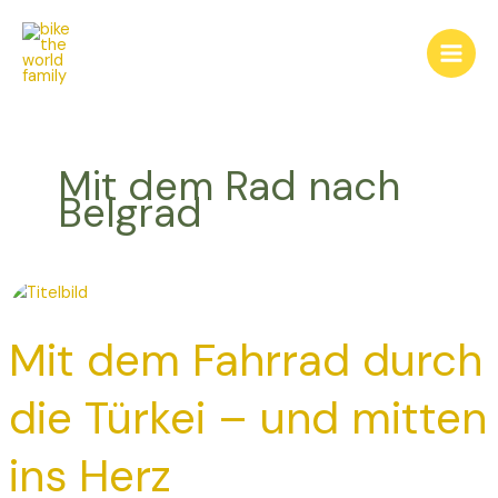
Zum
Main
Inhalt
Men
springen
Mit dem Rad nach
Belgrad
Mit
dem
Mit dem Fahrrad durch
Fahrrad
durch
die
die Türkei – und mitten
Türkei
–
ins Herz
und