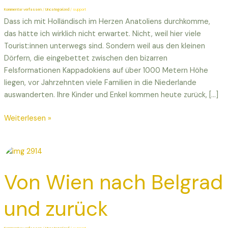
mitten
Kommentar verfassen
/
Uncategorized
/
support
ins
Dass ich mit Holländisch im Herzen Anatoliens durchkomme,
Herz
das hätte ich wirklich nicht erwartet. Nicht, weil hier viele
Tourist:innen unterwegs sind. Sondern weil aus den kleinen
Dörfern, die eingebettet zwischen den bizarren
Felsformationen Kappadokiens auf über 1000 Metern Höhe
liegen, vor Jahrzehnten viele Familien in die Niederlande
auswanderten. Ihre Kinder und Enkel kommen heute zurück, […]
Weiterlesen »
Von
Wien
Von Wien nach Belgrad
nach
Belgrad
und
und zurück
zurück