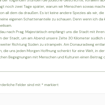
 der folgenden Stunden die jüdische Geschichte, vorallem abe
fragt noch zwei Tage später, warum wir Menschen sowas machen.
von all dem da draußen. Es ist keine andere Spezies als wir, 
n meine eigenen Schattenanteile zu schauen. Denn wenn ich da k
eilsam.
au nach Prag. Majestätisch empfängt uns die Stadt mit ihren 
in der Stadt, um am Abend unsere Zelte 30 Kilometer südlich
t weiter Richtung Süden zu strampeln. Am Donauradweg entlan
ie uns jeden Morgen Hoffnung schenkt für eine Welt, in der a
ichen Begegnungen mit Menschen und Kulturen einen Beitrag d
rderliche Felder sind mit
*
markiert