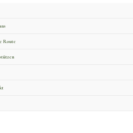
uns
e Route
stützen
kt