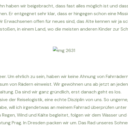
n haben wir beigebracht, dass fast alles möglich ist und dass 
nen. Er entgegnet sehr klar, dass er hingegen schon eine Miss
 wir Erwachsenen offen für neues sind, das Alte kennen wir ja s
 stoßen, in einem Land, wo die meisten anderen Kinder zur Sch
r. Um ehrlich zu sein, haben wir keine Ahnung von Fahrrädern
sum von Rädern einweist. Wir gewöhnen uns ab jetzt an jeden
ltung. Da sind wir ganz gründlich, erst danach geht es los.
ive der Reiselogistik, eine echte Disziplin von uns. So ungerne
abe, will ich irgendetwas an meinem Fahrrad überprüfen unte
Regen, Wind und Kälte begleitet, folgen wir dem Wasser und 
htung Prag. In Dresden packen wir um. Das Rad unseres Sohne